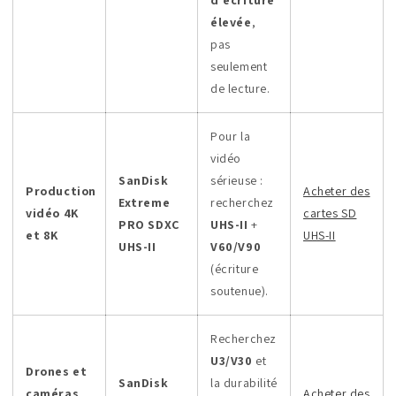
élevée
,
pas
seulement
de lecture.
Pour la
vidéo
SanDisk
sérieuse :
Production
Acheter des
Extreme
recherchez
vidéo 4K
cartes SD
PRO SDXC
UHS-II
+
et 8K
UHS-II
UHS-II
V60/V90
(écriture
soutenue).
Recherchez
U3/V30
et
Drones et
SanDisk
la durabilité
caméras
Acheter des