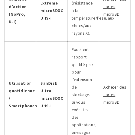
Extreme
(résistance
d'action
cartes
microSDXC
à la
(GoPro,
microSD
UHS-I
température/l'eau/aux
DJI)
chocs/aux
rayons X).
Excellent
rapport
qualité-prix
pour
l'extension
Utilisation
SanDisk
de
Acheter des
quotidienne
Ultra
stockage.
cartes
/
microSDXC
Si vous
microSD
Smartphones
UHS-I
exécutez
des
applications,
envisagez