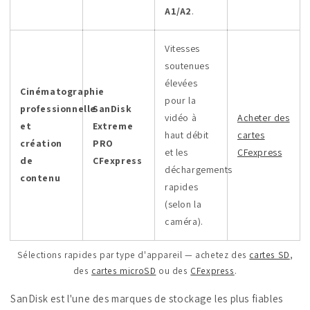
A1/A2
.
Vitesses
soutenues
élevées
Cinématographie
pour la
professionnelle
SanDisk
vidéo à
Acheter des
et
Extreme
haut débit
cartes
création
PRO
et les
CFexpress
de
CFexpress
déchargements
contenu
rapides
(selon la
caméra).
Sélections rapides par type d'appareil — achetez des
cartes SD
,
des
cartes microSD
ou des
CFexpress
.
SanDisk est l'une des marques de stockage les plus fiables