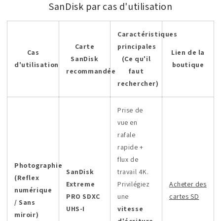
SanDisk par cas d'utilisation
Caractéristiques
Carte
principales
Cas
Lien de la
SanDisk
(Ce qu'il
d'utilisation
boutique
recommandée
faut
rechercher)
Prise de
vue en
rafale
rapide +
flux de
Photographie
SanDisk
travail 4K.
(Reflex
Extreme
Privilégiez
Acheter des
numérique
PRO SDXC
une
cartes SD
/ Sans
UHS-I
vitesse
miroir)
d'écriture